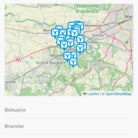
Leaflet
|
©
OpenStreetMap
Biskupice
Brwinów