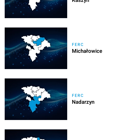
Raszyn
FERC
Michałowice
FERC
Nadarzyn