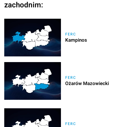
zachodnim:
FERC
Kampinos
FERC
Ożarów Mazowiecki
FERC