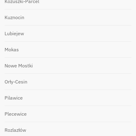
Kożuszki-Parcel
Kuznocin
Lubiejew
Mokas
Nowe Mostki
Orły-Cesin
Pilawice
Plecewice
Rozlazłów