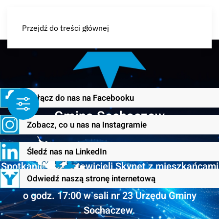
Przejdź do treści głównej
Dołącz do nas na Facebooku
Gmina Sochaczew
Zobacz, co u nas na Instagramie
KOMUNIKAT
Śledź nas na LinkedIn
Spotkanie przedstawicieli Skynet z mieszkańcami
Odwiedź naszą stronę internetową
Gminy Sochaczew odbędzie się dnia 31.03.2026 r.
o godz. 17:00 w sali nr 23 Urzędu Gminy
Sochaczew.