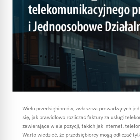
Wielu przedsiębiorców, zwłaszcza prowadzących jed
się, jak prawidłowo rozliczać faktury za usługi tele
zawierające wiele pozycji, takich jak internet, telef
Warto wiedzieć, że przedsiębiorcy mogą odliczać tyl