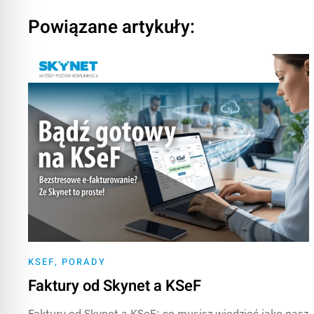
Powiązane artykuły:
KSEF
,
PORADY
Faktury od Skynet a KSeF
Faktury od Skynet a KSeF: co musisz wiedzieć jako nasz