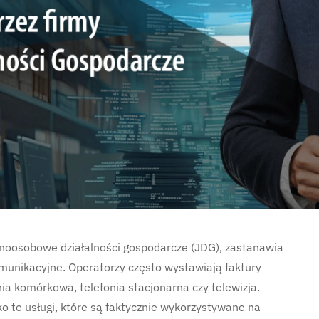
noosobowe działalności gospodarcze (JDG), zastanawia
komunikacyjne. Operatorzy często wystawiają faktury
onia komórkowa, telefonia stacjonarna czy telewizja.
ko te usługi, które są faktycznie wykorzystywane na