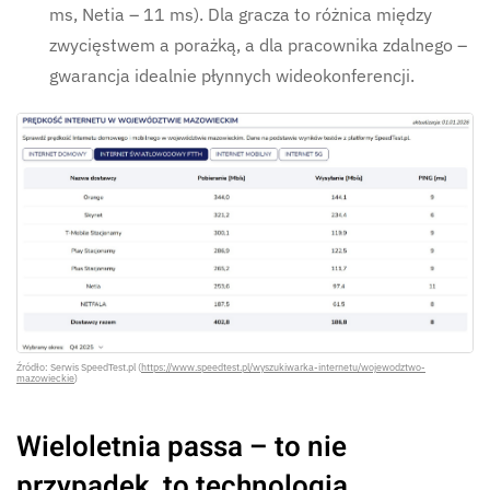
ms, Netia – 11 ms). Dla gracza to różnica między
zwycięstwem a porażką, a dla pracownika zdalnego –
gwarancja idealnie płynnych wideokonferencji.
Źródło: Serwis SpeedTest.pl (
https://www.speedtest.pl/wyszukiwarka-internetu/wojewodztwo-
mazowieckie
)
Wieloletnia passa – to nie
przypadek, to technologia