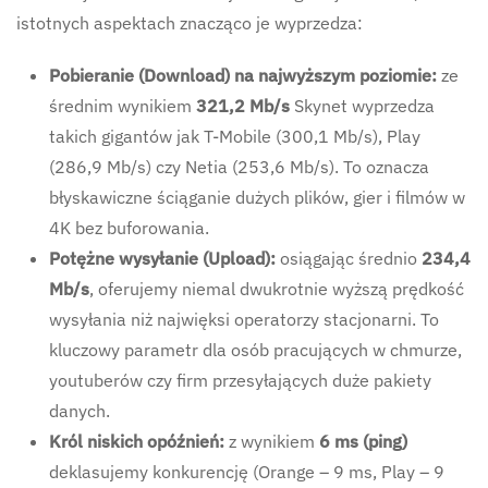
istotnych aspektach znacząco je wyprzedza:
Pobieranie (Download) na najwyższym poziomie:
ze
średnim wynikiem
321,2 Mb/s
Skynet wyprzedza
takich gigantów jak T-Mobile (300,1 Mb/s), Play
(286,9 Mb/s) czy Netia (253,6 Mb/s). To oznacza
błyskawiczne ściąganie dużych plików, gier i filmów w
4K bez buforowania.
Potężne wysyłanie (Upload):
osiągając średnio
234,4
Mb/s
, oferujemy niemal dwukrotnie wyższą prędkość
wysyłania niż najwięksi operatorzy stacjonarni. To
kluczowy parametr dla osób pracujących w chmurze,
youtuberów czy firm przesyłających duże pakiety
danych.
Król niskich opóźnień:
z wynikiem
6 ms (ping)
deklasujemy konkurencję (Orange – 9 ms, Play – 9