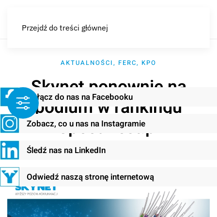
Przejdź do treści głównej
AKTUALNOŚCI
,
FERC
,
KPO
Skynet ponownie na
Dołącz do nas na Facebooku
podium w rankingu
SpeedTest.pl
Zobacz, co u nas na Instagramie
Śledź nas na LinkedIn
04 lutego 2026
Odwiedź naszą stronę internetową