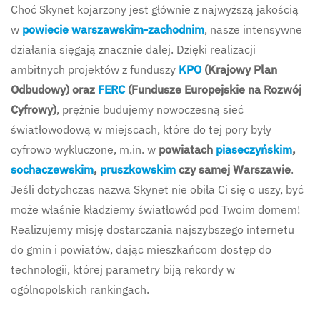
Choć Skynet kojarzony jest głównie z najwyższą jakością
w
powiecie warszawskim-zachodnim
, nasze intensywne
działania sięgają znacznie dalej. Dzięki realizacji
ambitnych projektów z funduszy
KPO
(Krajowy Plan
Odbudowy) oraz
FERC
(Fundusze Europejskie na Rozwój
Cyfrowy)
, prężnie budujemy nowoczesną sieć
światłowodową w miejscach, które do tej pory były
cyfrowo wykluczone, m.in. w
powiatach
piaseczyńskim
,
sochaczewskim
,
pruszkowskim
czy samej Warszawie
.
Jeśli dotychczas nazwa Skynet nie obiła Ci się o uszy, być
może właśnie kładziemy światłowód pod Twoim domem!
Realizujemy misję dostarczania najszybszego internetu
do gmin i powiatów, dając mieszkańcom dostęp do
technologii, której parametry biją rekordy w
ogólnopolskich rankingach.